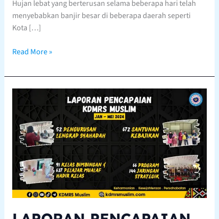
Hujan lebat yang berterusan selama beberapa hari telah
menyebabkan banjir besar di beberapa daerah seperti
Kota […]
Read More »
LAPORAN
PENCAPAIAN
KDMRS
MUSLIM
JAN
–
MEI
2024
LAPORAN PENCAPAIAN