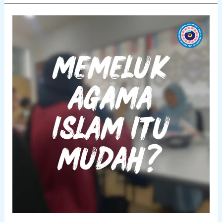
PANDUAN
MEMELUK
ISLAM
BERSAMA
KDMRS
MUSLIM