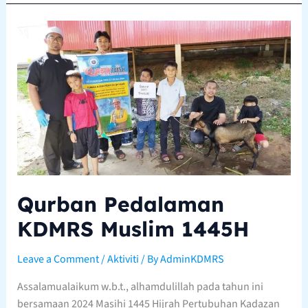
Qurban
Pedalaman
KDMRS
Muslim
1445H
Qurban Pedalaman
KDMRS Muslim 1445H
Leave a Comment
/
Aktiviti
/ By
AdminKDMRS
Assalamualaikum w.b.t., alhamdulillah pada tahun ini
bersamaan 2024 Masihi 1445 Hijrah Pertubuhan Kadazan