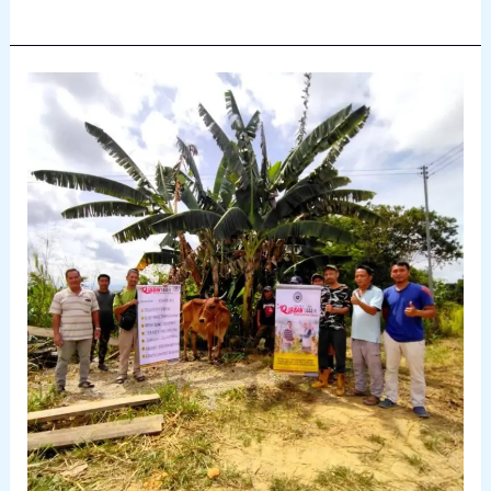
Qurban
Pedalaman.
Apa
Kita
Perlu
Tahu?