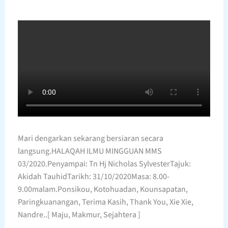
Mari dengarkan sekarang bersiaran secara
langsung.HALAQAH ILMU MINGGUAN MMS
03/2020.Penyampai: Tn Hj Nicholas SylvesterTajuk:
Akidah TauhidTarikh: 31/10/2020Masa: 8.00-
9.00malam.Ponsikou, Kotohuadan, Kounsapatan,
Paringkuanangan, Terima Kasih, Thank You, Xie Xie,
Nandre..[ Maju, Makmur, Sejahtera ]