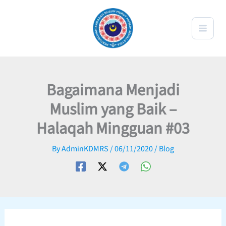
Skip
to
content
Bagaimana Menjadi
Muslim yang Baik –
Halaqah Mingguan #03
By
AdminKDMRS
/
06/11/2020
/
Blog